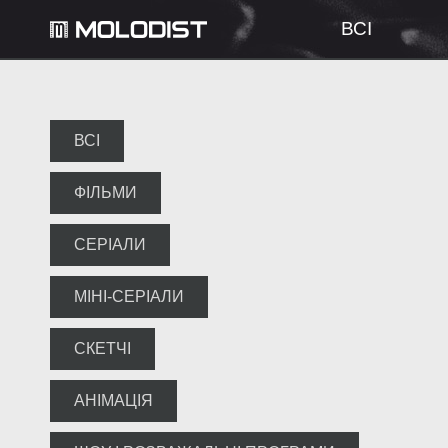
ВСІ
ВСІ
ФІЛЬМИ
СЕРІАЛИ
МІНІ-СЕРІАЛИ
СКЕТЧІ
АНІМАЦІЯ